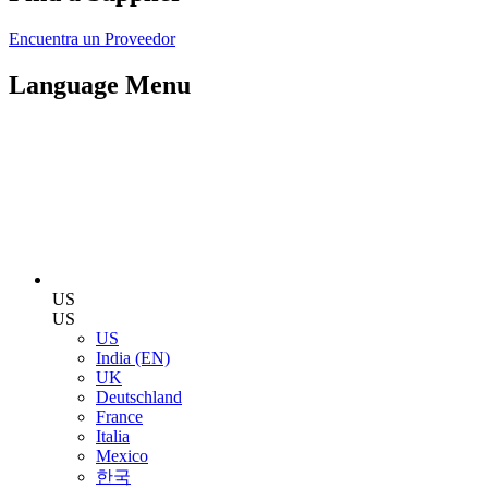
Encuentra un Proveedor
Language Menu
US
US
US
India (EN)
UK
Deutschland
France
Italia
Mexico
한국