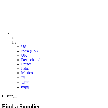
US
US
US
India (EN)
UK
Deutschland
France
Italia
Mexico
한국
日本
中国
Buscar
Find a Supplier