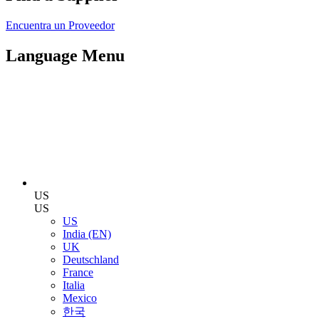
Encuentra un Proveedor
Language Menu
US
US
US
India (EN)
UK
Deutschland
France
Italia
Mexico
한국