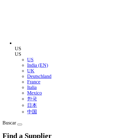
US
US
US
India (EN)
UK
Deutschland
France
Italia
Mexico
한국
日本
中国
Buscar
Find a Supplier