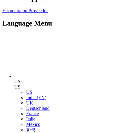
Encuentra un Proveedor
Language Menu
US
US
US
India (EN)
UK
Deutschland
France
Italia
Mexico
한국