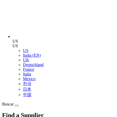
US
US
US
India (EN)
UK
Deutschland
France
Italia
Mexico
한국
日本
中国
Buscar
Find a Supplier