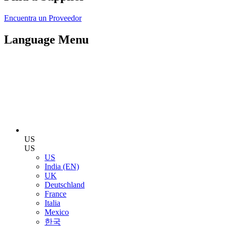
Encuentra un Proveedor
Language Menu
US
US
US
India (EN)
UK
Deutschland
France
Italia
Mexico
한국