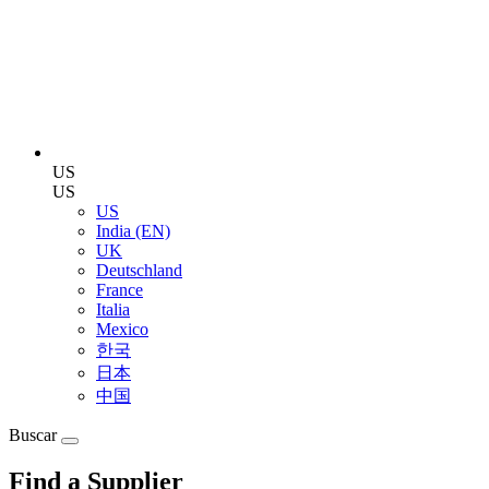
US
US
US
India (EN)
UK
Deutschland
France
Italia
Mexico
한국
日本
中国
Buscar
Find a Supplier