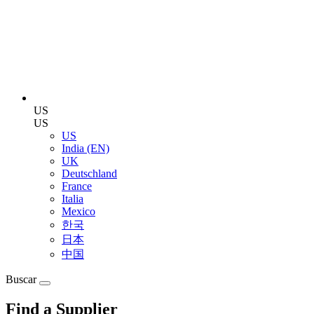
US
US
US
India (EN)
UK
Deutschland
France
Italia
Mexico
한국
日本
中国
Buscar
Find a Supplier