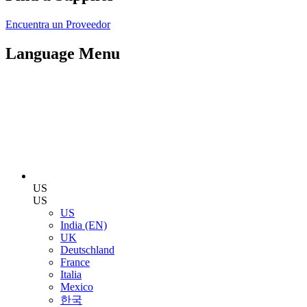
Encuentra un Proveedor
Language Menu
US
US
US
India (EN)
UK
Deutschland
France
Italia
Mexico
한국