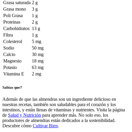
Grasa saturada
2 g
Grasa mono
3 g
Poli Grasa
1 g
Proteinas
2 g
Carbohidratos
13 g
Fibra
1 g
Colesterol
5 mg
Sodio
50 mg
Calcio
30 mg
Magnesio
18 mg
Potasio
63 mg
Vitamina E
2 mg
Sabías que?
Además de que las almendras son un ingrediente delicioso en
nuestras recetas, también son saludables para el corazón y los
intestinos, y están llenas de vitaminas y nutrientes. Visita la página
de
Salud y Nutrición
para aprender más. No solo eso, los
productores de almendras están dedicados a la sostenibilidad.
Descubre cómo
Cultivar Bien
.