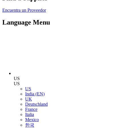
Encuentra un Proveedor
Language Menu
US
US
US
India (EN)
UK
Deutschland
France
Italia
Mexico
한국