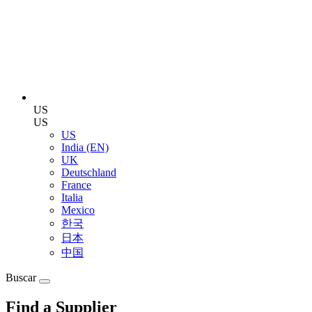
US
US
US
India (EN)
UK
Deutschland
France
Italia
Mexico
한국
日本
中国
Buscar
Find a Supplier