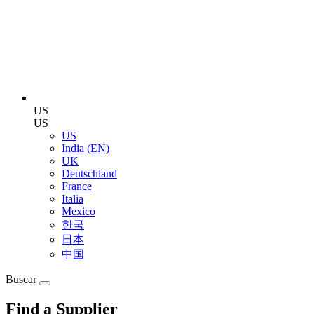
US
US
US
India (EN)
UK
Deutschland
France
Italia
Mexico
한국
日本
中国
Buscar
Find a Supplier