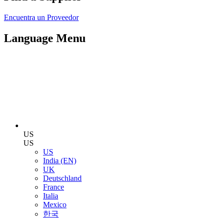
Encuentra un Proveedor
Language Menu
US
US
US
India (EN)
UK
Deutschland
France
Italia
Mexico
한국