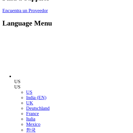
Encuentra un Proveedor
Language Menu
US
US
US
India (EN)
UK
Deutschland
France
Italia
Mexico
한국