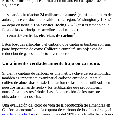
Esto es lo mismo que se ahorraría en un año en cualquiera de los
siguientes:
2
—
sacar de circulación
24 millones de autos
(el mismo número de
autos que se conducen en California, Oregón, Washington y Texas)
3
—
dejar en tierra
3,134 aviones Boeing 737
(casi el tamaño de la
flota de las 4 principales aerolíneas del mundo)
2
—
cerrar
29 centrales eléctricas de carbón
Estos bosques agrícolas y el carbono que capturan también son una
parte importante de cómo California cumplirá sus objetivos de
reducción de gases de efecto invernadero.
Un alimento verdaderamente bajo en carbono.
Si bien la captura de carbono es una métrica clave de sostenibilidad,
también es importante examinar el carbono emitido durante el
cultivo de almendras, desde la creación de las tuberías utilizadas en
nuestros sistemas de riego y los fertilizantes que proporcionan
nutrición a nuestros árboles hasta la operación de los tractores
utilizados en la cosecha.
Una evaluación del ciclo de vida de la producción de almendras en
California encontró que la captura de carbono de los almendros y el
uso de coproductos
compensan más del 50% de la huella de carbono