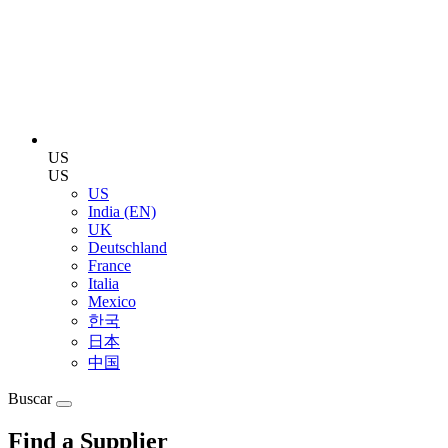
US
US
US
India (EN)
UK
Deutschland
France
Italia
Mexico
한국
日本
中国
Buscar
Find a Supplier