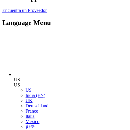
Encuentra un Proveedor
Language Menu
US
US
US
India (EN)
UK
Deutschland
France
Italia
Mexico
한국