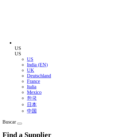
US
US
US
India (EN)
UK
Deutschland
France
Italia
Mexico
한국
日本
中国
Buscar
Find a Supplier