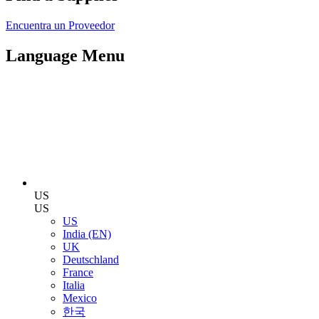
Encuentra un Proveedor
Language Menu
US
US
US
India (EN)
UK
Deutschland
France
Italia
Mexico
한국