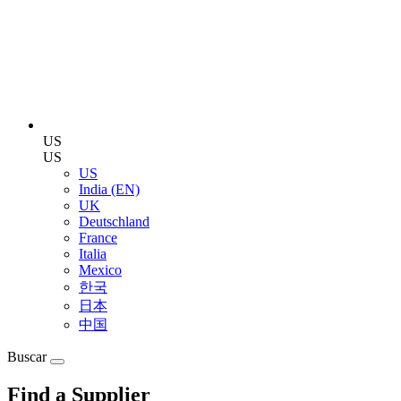
US
US
US
India (EN)
UK
Deutschland
France
Italia
Mexico
한국
日本
中国
Buscar
Find a Supplier