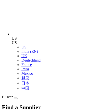
US
US
US
India (EN)
UK
Deutschland
France
Italia
Mexico
한국
日本
中国
Buscar
Find a Supplier