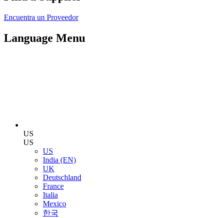
Encuentra un Proveedor
Language Menu
US
US
US
India (EN)
UK
Deutschland
France
Italia
Mexico
한국