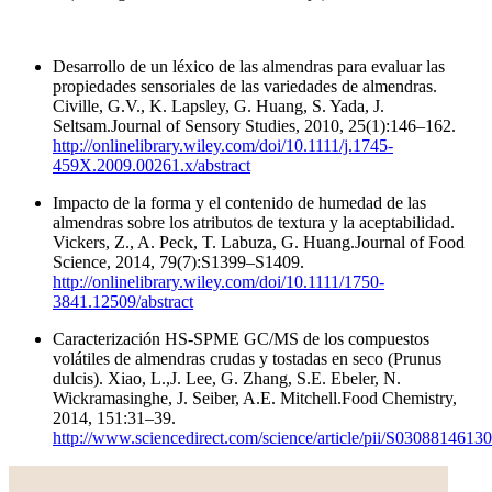
Desarrollo de un léxico de las almendras para evaluar las
propiedades sensoriales de las variedades de almendras.
Civille, G.V., K. Lapsley, G. Huang, S. Yada, J.
Seltsam.Journal of Sensory Studies, 2010, 25(1):146–162.
http://onlinelibrary.wiley.com/doi/10.1111/j.1745-
459X.2009.00261.x/abstract
Impacto de la forma y el contenido de humedad de las
almendras sobre los atributos de textura y la aceptabilidad.
Vickers, Z., A. Peck, T. Labuza, G. Huang.Journal of Food
Science, 2014, 79(7):S1399–S1409.
http://onlinelibrary.wiley.com/doi/10.1111/1750-
3841.12509/abstract
Caracterización HS-SPME GC/MS de los compuestos
volátiles de almendras crudas y tostadas en seco (Prunus
dulcis). Xiao, L.,J. Lee, G. Zhang, S.E. Ebeler, N.
Wickramasinghe, J. Seiber, A.E. Mitchell.Food Chemistry,
2014, 151:31–39.
http://www.sciencedirect.com/science/article/pii/S0308814613