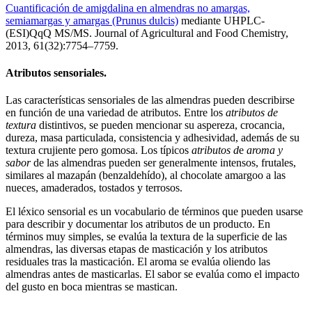
Cuantificación de amigdalina en almendras no amargas,
semiamargas y amargas (Prunus dulcis)
mediante UHPLC-
(ESI)QqQ MS/MS. Journal of Agricultural and Food Chemistry,
2013, 61(32):7754–7759.
Atributos sensoriales.
Las características sensoriales de las almendras pueden describirse
en función de una variedad de atributos. Entre los
atributos de
textura
distintivos, se pueden mencionar su aspereza, crocancia,
dureza, masa particulada, consistencia y adhesividad, además de su
textura crujiente pero gomosa. Los típicos
atributos d
e
aroma y
sabor
de las almendras pueden ser generalmente intensos, frutales,
similares al mazapán (benzaldehído), al chocolate amargoo a las
nueces, amaderados, tostados y terrosos.
El léxico sensorial es un vocabulario de términos que pueden usarse
para describir y documentar los atributos de un producto. En
términos muy simples, se evalúa la textura de la superficie de las
almendras, las diversas etapas de masticación y los atributos
residuales tras la masticación. El aroma se evalúa oliendo las
almendras antes de masticarlas. El sabor se evalúa como el impacto
del gusto en boca mientras se mastican.