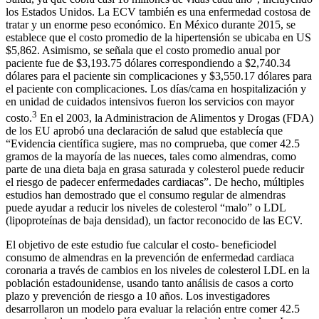
los Estados Unidos. La ECV también es una enfermedad costosa de
tratar y un enorme peso económico.
En México durante 2015, se
establece que el costo promedio de la hipertensión se ubicaba en US
$5,862. Asimismo, se señala que el costo promedio anual por
paciente fue de $3,193.75 dólares correspondiendo a $2,740.34
dólares para el paciente sin complicaciones y $3,550.17 dólares para
el paciente con complicaciones. Los días/cama en hospitalización y
en unidad de cuidados intensivos fueron los servicios con mayor
3
costo.
En el 2003, la Administracion de Alimentos y Drogas (FDA)
de los EU aprobó una declaración de salud que establecía que
“Evidencia científica sugiere, mas no comprueba, que comer 42.5
gramos de la mayoría de las nueces, tales como almendras, como
parte de una dieta baja en grasa saturada y colesterol puede reducir
el riesgo de padecer enfermedades cardiacas”. De hecho, múltiples
estudios han demostrado que el consumo regular de almendras
puede ayudar a reducir los niveles de colesterol “malo” o LDL
(lipoproteínas de baja densidad), un factor reconocido de las ECV.
El objetivo de este estudio fue calcular el costo- beneficiodel
consumo de almendras en la prevención de enfermedad cardiaca
coronaria a través de cambios en los niveles de colesterol LDL en la
población estadounidense, usando tanto análisis de casos a corto
plazo y prevención de riesgo a 10 años. Los investigadores
desarrollaron un modelo para evaluar la relación entre comer 42.5