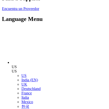
Encuentra un Proveedor
Language Menu
US
US
US
India (EN)
UK
Deutschland
France
Italia
Mexico
한국