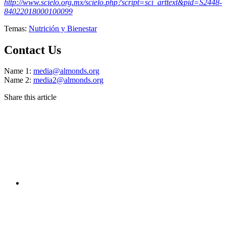
http://www.scielo.org.mx/scielo.php?script=sci_arttext&pid=S2448-
84022018000100099
Temas:
Nutrición y Bienestar
Contact Us
Name 1:
media@almonds.org
Name 2:
media2@almonds.org
Share this article