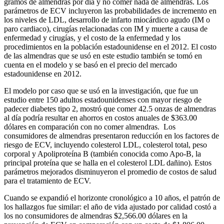
gramos de almendras por día y no comer nada de almendras. Los
parámetros de ECV incluyeron las probabilidades de incremento en
los niveles de LDL, desarrollo de infarto miocárdico agudo (IM o
paro cardiaco), cirugías relacionadas con IM y muerte a causa de
enfermedad y cirugías, y el costo de la enfermedad y los
procedimientos en la población estadounidense en el 2012. El costo
de las almendras que se usó en este estudio también se tomó en
cuenta en el modelo y se basó en el precio del mercado
estadounidense en 2012.
El modelo por caso que se usó en la investigación, que fue un
estudio entre 150 adultos estadounidenses con mayor riesgo de
padecer diabetes tipo 2, mostró que comer 42.5 onzas de almendras
al día podría resultar en ahorros en costos anuales de $363.00
dólares en comparación con no comer almendras. Los
consumidores de almendras presentaron reducción en los factores de
riesgo de ECV, incluyendo colesterol LDL, colesterol total, peso
corporal y Apoliproteína B (también conocida como Apo-B, la
principal proteína que se halla en el colesterol LDL dañino). Estos
parámetros mejorados disminuyeron el promedio de costos de salud
para el tratamiento de ECV.
Cuando se expandió el horizonte cronológico a 10 años, el patrón de
los hallazgos fue similar: el año de vida ajustado por calidad costó a
los no consumidores de almendras $2,566.00 dólares en la